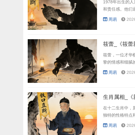
1978年出生
和责任感。他们
周易
202
筱蕾_《筱蕾
筱蕾，一位才华
挚的情感和细腻
周易
202
在十二生肖中，
独特的性格特点
周易
202