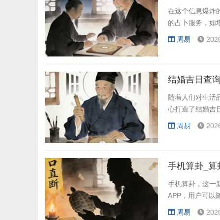
在这个信息爆炸
的占卜服务，如
周易
202
结婚吉日查询
随着人们对生活
心打造了结婚吉
周易
202
手机算卦_算
手机算卦，这一
APP，用户可
周易
202