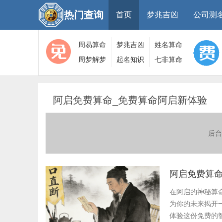
热门查询
首页
梦兆吉凶
公司测
周易算命
梦兆吉凶
姓名算命
周梦解梦
起名知识
七非算命
大全
算命
网
阿启免费算命_免费算命阿启新体验
后台
阿启免费算命
在阿启的神秘算
为你的未来揭开
体验这份免费的