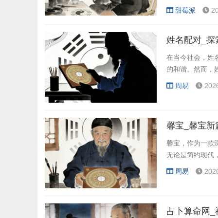
甜莓派
2
姓名配对_探
在当今社会，姓
的和谐。然而，
周易
202
馨宝_馨宝新
馨宝，作为一款
无论是简约现代
周易
202
占卜算命网_