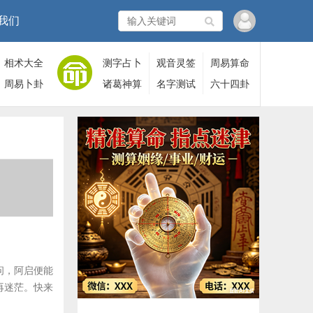
我们
相术大全
测字占卜
观音灵签
周易算命
周易卜卦
诸葛神算
名字测试
六十四卦
问，阿启便能
再迷茫。快来