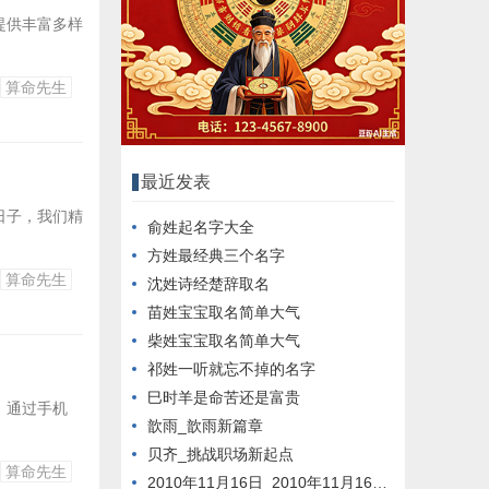
提供丰富多样
算命先生
最近发表
日子，我们精
俞姓起名字大全
方姓最经典三个名字
算命先生
沈姓诗经楚辞取名
苗姓宝宝取名简单大气
柴姓宝宝取名简单大气
祁姓一听就忘不掉的名字
巳时羊是命苦还是富贵
。通过手机
歆雨_歆雨新篇章
贝齐_挑战职场新起点
算命先生
2010年11月16日_2010年11月16日新闻回顾