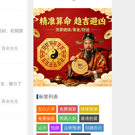
美好。在我国
算命先生
而生，吸引了
标签列表
算命先生
五行八字
免费测算
喷嚏预测
免费抽签
周易八卦
最准的算
沁洋
怡婷
运势预测
结婚吉日