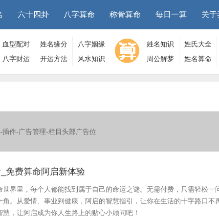
名
六十四卦
八字算命
称骨算命
每日一算
关于
血型配对
姓名缘分
八字姻缘
姓名知识
姓氏大全
八字财运
开运方法
风水知识
周公解梦
姓名算命
-插件-广告管理-栏目头部广告位
_免费算命阿启新体验
命世界里，每个人都能找到属于自己的命运之谜。无需付费，只需轻松一
一角。从爱情、事业到健康，阿启的智慧指引，让你在生活的十字路口不
智慧，让阿启成为你人生路上的贴心小顾问吧！