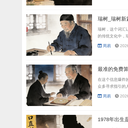
瑞树_瑞树新
瑞树，这个词汇
的传统文化中，
周易
202
最准的免费算
在这个信息爆炸
众多寻求指引的
周易
202
1978年出生