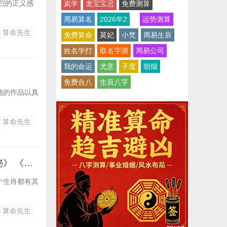
烈的正义感
岚学
龙宝宝忌
免费测算
周易算名
2026年2
运势测算
算命先生
免费算命
莫妃
小梵
周易生辰
姓名学打
取名字测
周易公司
我的命运
尤意
子度
朝烟
免费合八
生辰八字
她的作品以真
算命先生
生肖属相_《新视角下的生肖解读》 《生肖文化新探》 《生肖奥秘揭秘》 《生肖新解探秘》 《生肖新视角解析》
个生肖都有其
算命先生