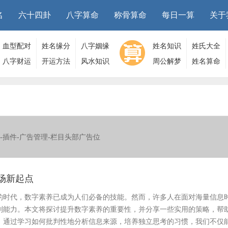
名
六十四卦
八字算命
称骨算命
每日一算
关于
血型配对
姓名缘分
八字姻缘
姓名知识
姓氏大全
八字财运
开运方法
风水知识
周公解梦
姓名算命
-插件-广告管理-栏目头部广告位
场新起点
的时代，数字素养已成为人们必备的技能。然而，许多人在面对海量信息
别能力。本文将探讨提升数字素养的重要性，并分享一些实用的策略，帮
。通过学习如何批判性地分析信息来源，培养独立思考的习惯，我们不仅