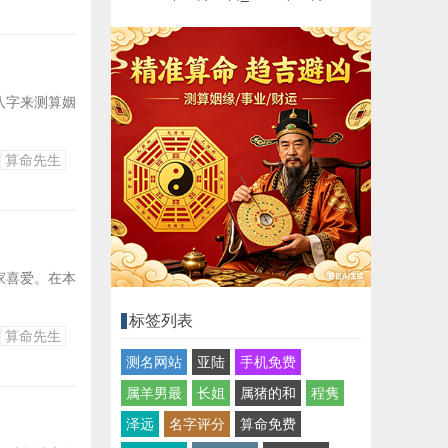
八字来测算姻
算命先生
家喜爱。在本
标签列表
算命先生
测名网站
亚陆
手机免费
属羊男最
长姐
属猪的和
程隽
泽远
名字评分
算命免费