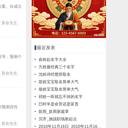
方案。自成立
算命先生
最近发表
首等，预测个
俞姓起名字大全
方姓最经典三个名字
算命先生
沈姓诗经楚辞取名
苗姓宝宝取名简单大气
柴姓宝宝取名简单大气
祁姓一听就忘不掉的名字
巳时羊是命苦还是富贵
来预测其性
歆雨_歆雨新篇章
贝齐_挑战职场新起点
算命先生
2010年11月16日_2010年11月16日新闻回顾