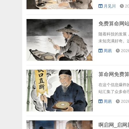
护个人隐私，还
月见川
2
免费算命网站
随着科技的发展
未知充满好奇。
周易
202
算命网免费算
在这个信息爆炸
站汇集了众多命
周易
202
啊启网_启网