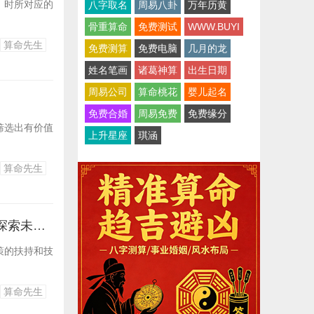
、时所对应的
八字取名
周易八卦
万年历黄
骨重算命
免费测试
WWW.BUYI
算命先生
免费测算
免费电脑
几月的龙
姓名笔画
诸葛神算
出生日期
周易公司
算命桃花
婴儿起名
免费合婚
周易免费
免费缘分
筛选出有价值
上升星座
琪涵
算命先生
八字解读_《探秘未知领域》 《揭开神秘面纱》 《揭秘未知世界》 《探索未知之谜》
策的扶持和技
算命先生