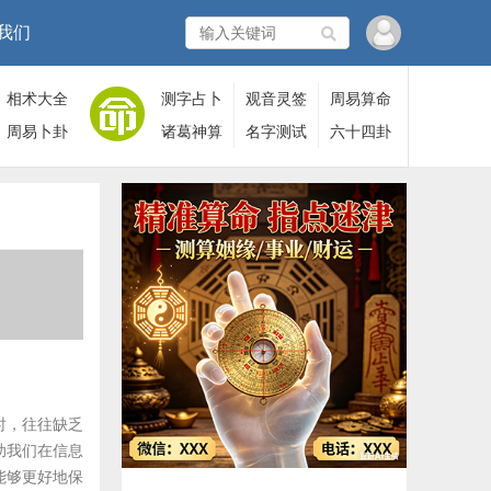
我们
相术大全
测字占卜
观音灵签
周易算命
周易卜卦
诸葛神算
名字测试
六十四卦
时，往往缺乏
助我们在信息
能够更好地保