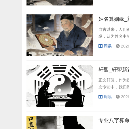
姓名算姻缘_
自古以来，人们
缘，认为姓名中
周易
202
轩盟_轩盟新
正文轩盟，作为
次专访中，我们
周易
202
专业八字算命