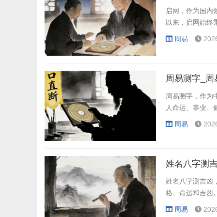
启网，作为国内
以来，启网始终
周易
202
周易测字_周
周易测字，作为
人命运、事业、
周易
202
姓名八字测吉
姓名八字测吉凶
格、命运和吉凶
周易
202