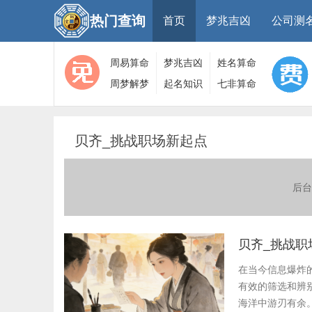
热门查询
首页
梦兆吉凶
公司测
周易算命
梦兆吉凶
姓名算命
周梦解梦
起名知识
七非算命
大全
算命
网
贝齐_挑战职场新起点
后台
贝齐_挑战职
在当今信息爆炸
有效的筛选和辨
海洋中游刃有余