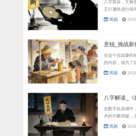
八字算命，又称
五行属性进行排
周易
202
意锐_挑战新
在这个信息爆炸
的内容，成为了
周易
202
在数字化浪潮中
术的不断突破，
周易
202