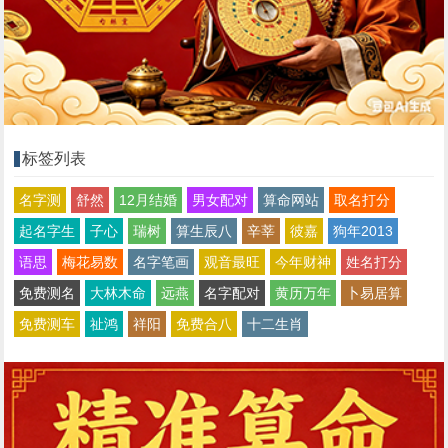
标签列表
名字测
舒然
12月结婚
男女配对
算命网站
取名打分
起名字生
子心
瑞树
算生辰八
辛莘
彼嘉
狗年2013
语思
梅花易数
名字笔画
观音最旺
今年财神
姓名打分
免费测名
大林木命
远燕
名字配对
黄历万年
卜易居算
免费测车
祉鸿
祥阳
免费合八
十二生肖