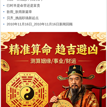
巳时羊是命苦还是富贵
歆雨_歆雨新篇章
贝齐_挑战职场新起点
2010年11月16日_2010年11月16日新闻回顾