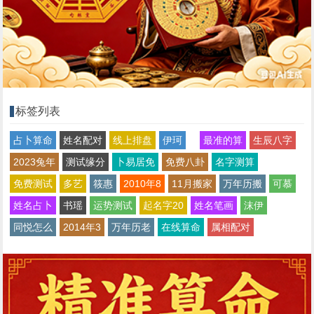
标签列表
占卜算命
姓名配对
线上排盘
伊珂
最准的算
生辰八字
2023兔年
测试缘分
卜易居免
免费八卦
名字测算
免费测试
多艺
筱惠
2010年8
11月搬家
万年历搬
可慕
姓名占卜
书瑶
运势测试
起名字20
姓名笔画
沫伊
同悦怎么
2014年3
万年历老
在线算命
属相配对