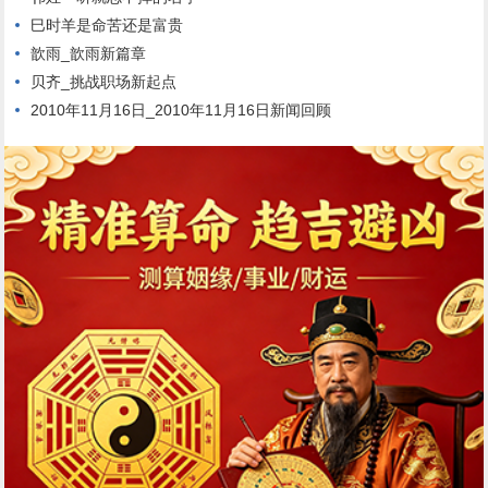
巳时羊是命苦还是富贵
歆雨_歆雨新篇章
贝齐_挑战职场新起点
2010年11月16日_2010年11月16日新闻回顾