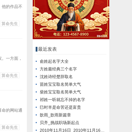
。他的作品不
算命先生
最近发表
议。一方面，
俞姓起名字大全
方姓最经典三个名字
算命先生
沈姓诗经楚辞取名
苗姓宝宝取名简单大气
柴姓宝宝取名简单大气
祁姓一听就忘不掉的名字
巳时羊是命苦还是富贵
算命的网站通
歆雨_歆雨新篇章
贝齐_挑战职场新起点
算命先生
2010年11月16日_2010年11月16日新闻回顾