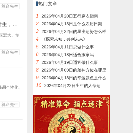
热门文章
算命先生
1
2026年04月20日五行穿衣指南
2
取名打分_1. "新锐崛起，力作登场" 2. "新星闪耀，新作盘点" 3. "佳作新生，聚焦亮点" 4. "新篇启航，亮点速览&q
2026年04月13日是什么农历日期
3
2026年04月22日的星座运势怎么样
模宏大、制
4
《探索未知，共创未来》
5
2026年04月11日忌做什么事
算命先生
6
2026年04月18日适合搬家吗
7
2026年04月19日适宜做什么事
8
2026年04月09日的胎神方位在哪里
9
2026年04月18日的幸运颜色是什么
10
2026年04月22日出生的人命运如何
强调个性化、
算命先生