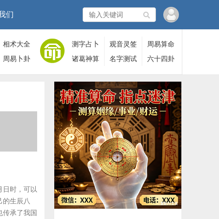
我们
相术大全
测字占卜
观音灵签
周易算命
周易卜卦
诸葛神算
名字测试
六十四卦
月日时，可以
己的生辰八
也传承了我国