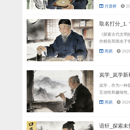
古老的命理文化
月渡桥
2
《探索古代文明
作精良而闻名于
周易
202
岚学_岚学新
岚学，作为一种
互动性和趣味性
周易
202
语轩_探索未