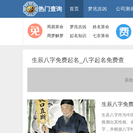
热门查询
首页
梦兆吉凶
公司测
周易算命
梦兆吉凶
姓名算命
周梦解梦
起名知识
七非算命
大全
算命
网
生辰八字免费起名_八字起名免费查
后台
生辰八字免费
生辰八字作为中
推测出其性格、
字，并根据八字