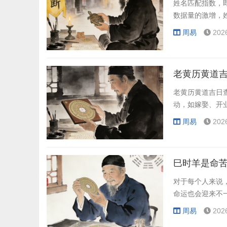
姓名匹配指数，
数据量的激增，
周易
202
老黄历黄道吉
老黄历黄道吉日
动，如嫁娶、开
周易
202
巳时羊是命
对于每个人来说
命运也会迎来不
周易
202