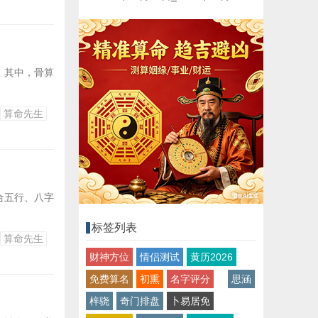
。其中，骨算
算命先生
合五行、八字
标签列表
算命先生
财神方位
情侣测试
黄历2026
免费算名
初熏
名字评分
思涵
梓骁
奇门排盘
卜易居免