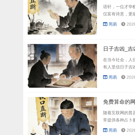
语轩，一位才华
仅富有诗意，更
周易
202
日子吉凶_吉
在当今社会，人
有人坚信日子吉
周易
202
免费算命的网
随着互联网的普
常提供各种占卜
周易
202