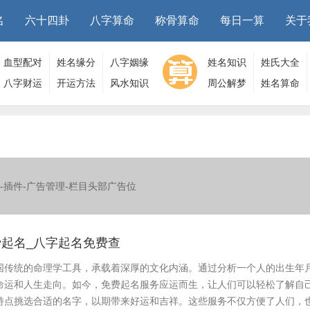
名
六十四卦
八字算命
称骨算命
每日一算
关于
血型配对
姓名缘分
八字姻缘
姓名知识
姓氏大全
八字财运
开运方法
风水知识
周公解梦
姓名算命
-插件-广告管理-栏目头部广告位
起名_八字起名免费查
国传统的命理学工具，承载着深厚的文化内涵。通过分析一个人的出生年
命运和人生走向。如今，免费起名服务应运而生，让人们可以轻松了解自
特点挑选合适的名字，以期带来好运和吉祥。这些服务不仅方便了人们，