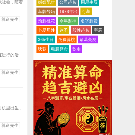
代社会，随着
婚姻配对
公司起名
周易生辰
车牌号码
1978年出
可慕
算命先生
预测桃花
今年财神
名字测爱
卜易居姓
达圣
殷姓起名
宇辰
365生日
免费算桃
诸葛亮测
映蓉
电脑算命
歆雨
宜进行的活
算命先生
时机里出生，
算命先生