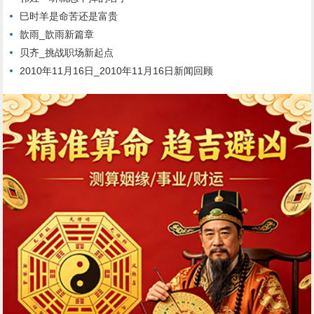
巳时羊是命苦还是富贵
歆雨_歆雨新篇章
贝齐_挑战职场新起点
2010年11月16日_2010年11月16日新闻回顾