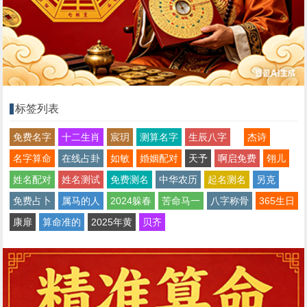
标签列表
免费名字
十二生肖
宸玥
测算名字
生辰八字
杰诗
名字算命
在线占卦
如敏
婚姻配对
天予
啊启免费
翎儿
姓名配对
姓名测试
免费测名
中华农历
起名测名
另克
免费占卜
属马的人
2024躲春
苦命马一
八字称骨
365生日
康扉
算命准的
2025年黄
贝齐