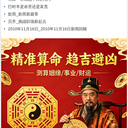
巳时羊是命苦还是富贵
歆雨_歆雨新篇章
贝齐_挑战职场新起点
2010年11月16日_2010年11月16日新闻回顾