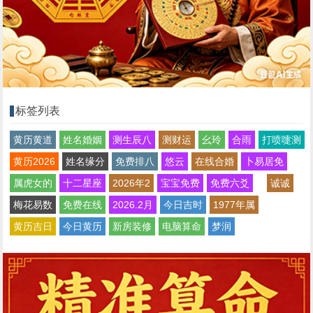
标签列表
黄历黄道
姓名婚姻
测生辰八
测财运
幺玲
合雨
打喷嚏测
黄历2026
姓名缘分
免费排八
悠云
在线合婚
卜易居免
属虎女的
十二星座
2026年2
宝宝免费
免费六爻
诚诚
梅花易数
免费在线
2026.2月
今日吉时
1977年属
黄历吉日
今日黄历
新房装修
电脑算命
梦润