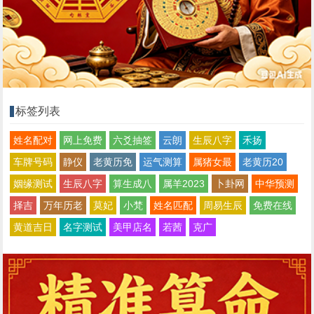
标签列表
姓名配对
网上免费
六爻抽签
云朗
生辰八字
禾扬
车牌号码
静仪
老黄历免
运气测算
属猪女最
老黄历20
姻缘测试
生辰八字
算生成八
属羊2023
卜卦网
中华预测
择吉
万年历老
莫妃
小梵
姓名匹配
周易生辰
免费在线
黄道吉日
名字测试
美甲店名
若茜
克广