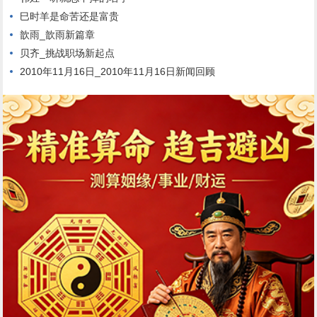
巳时羊是命苦还是富贵
歆雨_歆雨新篇章
贝齐_挑战职场新起点
2010年11月16日_2010年11月16日新闻回顾