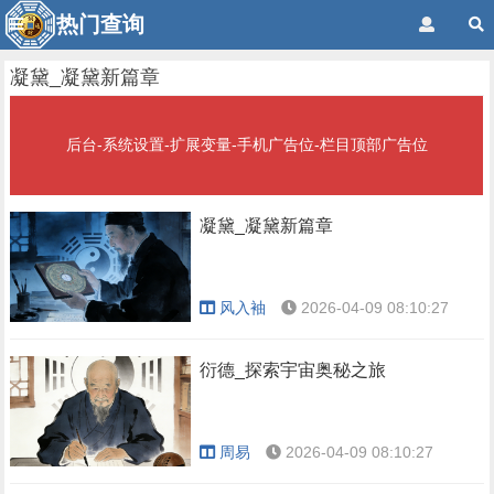
热门查询
凝黛_凝黛新篇章
后台-系统设置-扩展变量-手机广告位-栏目顶部广告位
凝黛_凝黛新篇章
风入袖
2026-04-09 08:10:27
衍德_探索宇宙奥秘之旅
周易
2026-04-09 08:10:27