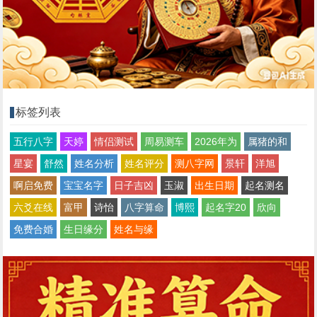
标签列表
五行八字
天婷
情侣测试
周易测车
2026年为
属猪的和
星宴
舒然
姓名分析
姓名评分
测八字网
景轩
洋旭
啊启免费
宝宝名字
日子吉凶
玉淑
出生日期
起名测名
六爻在线
富甲
诗怡
八字算命
博熙
起名字20
欣向
免费合婚
生日缘分
姓名与缘