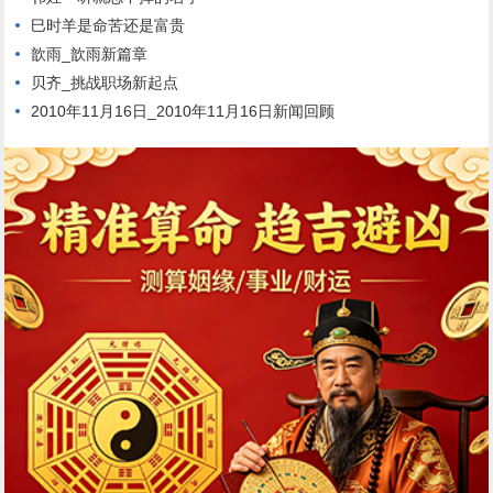
巳时羊是命苦还是富贵
歆雨_歆雨新篇章
贝齐_挑战职场新起点
2010年11月16日_2010年11月16日新闻回顾