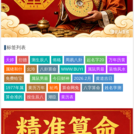
标签列表
天婷
衍德
测生辰八
侑格
周易八卦
起名字20
万年历黄
属猪和什
幺玲
八卦算命
WWW.BUYI
属鼠男最
装饰风水
免费给宝
属鼠男最
今日财神
2026.2月
黄道吉日
1977年属
黄历万年
祉鸿
算命网免
八字算命
姓名学测
算命准的
按生辰八
潮臣
黄历表