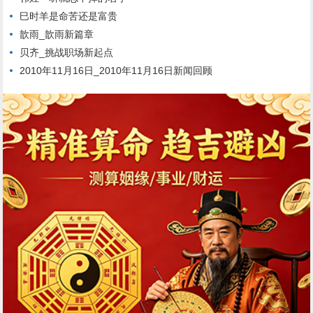
巳时羊是命苦还是富贵
歆雨_歆雨新篇章
贝齐_挑战职场新起点
2010年11月16日_2010年11月16日新闻回顾