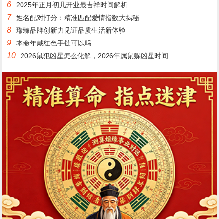
6
2025年正月初几开业最吉祥时间解析
7
姓名配对打分：精准匹配爱情指数大揭秘
8
瑞臻品牌创新力见证品质生活新体验
9
本命年戴红色手链可以吗
10
2026鼠犯凶星怎么化解，2026年属鼠躲凶星时间