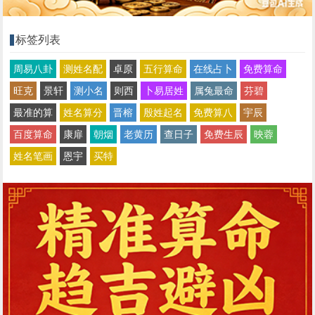
标签列表
周易八卦
测姓名配
卓原
五行算命
在线占卜
免费算命
旺克
景轩
测小名
则西
卜易居姓
属兔最命
芬碧
最准的算
姓名算分
晋榕
殷姓起名
免费算八
宇辰
百度算命
康扉
朝烟
老黄历
查日子
免费生辰
映蓉
姓名笔画
恩宇
买特