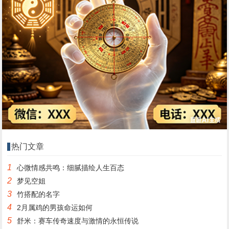
热门文章
1
心微情感共鸣：细腻描绘人生百态
2
梦见空姐
3
竹搭配的名字
4
2月属鸡的男孩命运如何
5
舒米：赛车传奇速度与激情的永恒传说